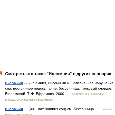
Смотреть что такое "Инсомния" в других словарях:
инсомния
— инс омния, инсомн ия ж. Болезненное нарушение
сна; постоянное недосыпание, бессонница. Толковый словарь
Ефремовой. Т. Ф. Ефремова. 2000 …
Современный толковый
словарь русского языка Ефремовой
инсомния
— (ин + лат. somnus сон) см. Бессонница …
Большой
медицинский словарь