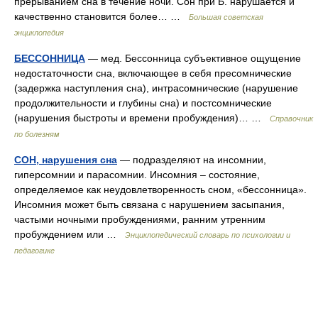
прерыванием сна в течение ночи. Сон при Б. нарушается и
качественно становится более… …
Большая советская
энциклопедия
БЕССОННИЦА
— мед. Бессонница субъективное ощущение
недостаточности сна, включающее в себя пресомнические
(задержка наступления сна), интрасомнические (нарушение
продолжительности и глубины сна) и постсомнические
(нарушения быстроты и времени пробуждения)… …
Справочник
по болезням
СОН, нарушения сна
— подразделяют на инсомнии,
гиперсомнии и парасомнии. Инсомния – состояние,
определяемое как неудовлетворенность сном, «бессонница».
Инсомния может быть связана с нарушением засыпания,
частыми ночными пробуждениями, ранним утренним
пробуждением или …
Энциклопедический словарь по психологии и
педагогике