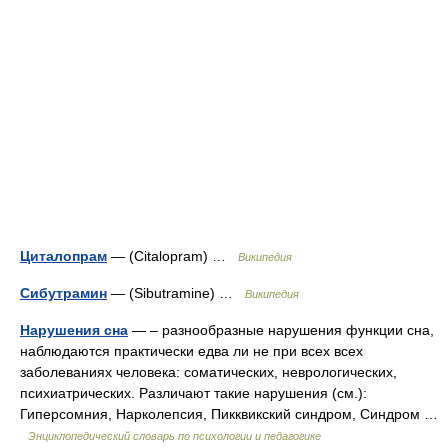
Циталопрам
— (Citalopram) …
Википедия
Сибутрамин
— (Sibutramine) …
Википедия
Нарушения сна
— – разнообразные нарушения функции сна,
наблюдаются практически едва ли не при всех всех
заболеваниях человека: соматических, неврологических,
психиатрических. Различают такие нарушения (см.):
Гиперсомния, Нарколепсия, Пикквикский синдром, Синдром …
Энциклопедический словарь по психологии и педагогике